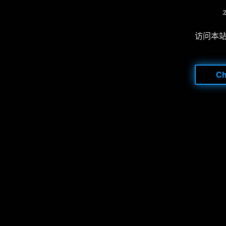
访问本
C