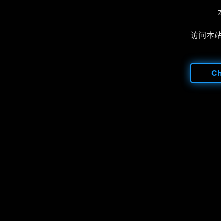
访问本
C