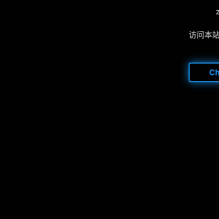
访问本
C