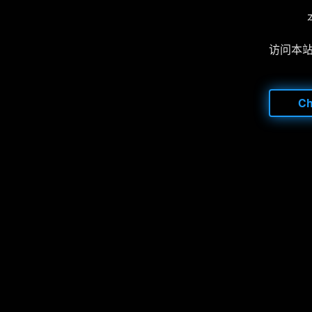
访问本
C